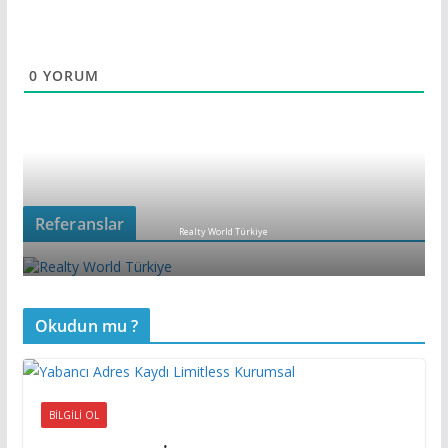
0
YORUM
Referanslar
Realty World Türkiye
Okudun mu ?
BILGILI OL