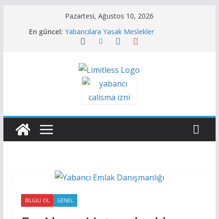
Skip
Pazartesi, Ağustos 10, 2026
to
Yabancılar İçin Adres Kaydı Nasıl Yapılır?
En güncel:
Yabancılara Yasak Meslekler
content
Yabancı Çalışma İzni Danışmanlığı
Türkiye’de İkamet İzni Ücretleri 2026
Türk Vatandaşlığı Danışmanlık Desteği
BILGILI OL
GENEL